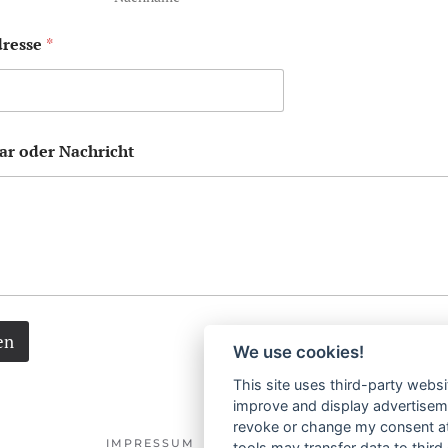
dresse
*
r oder Nachricht
en
We use cookies!
This site uses third-party websi
improve and display advertisemen
revoke or change my consent at 
IMPRESSUM
DATENSCHUTZ
tools may transfer data to third