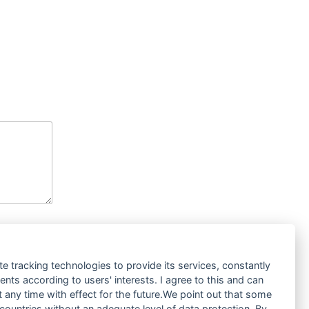
te tracking technologies to provide its services, constantly
ts according to users' interests. I agree to this and can
any time with effect for the future.We point out that some
 countries without an adequate level of data protection. By