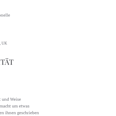
onelle
, UK
ITÄT
rt und Weise
gemacht um etwas
en ihnen geschrieben