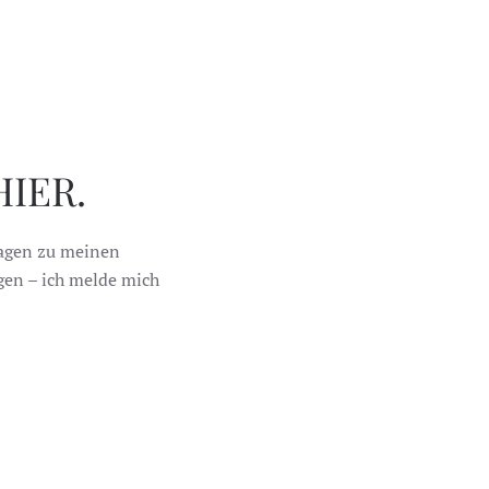
IER.
ragen zu meinen
egen – ich melde mich