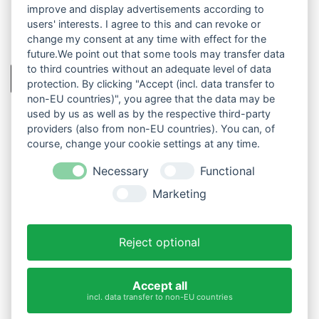
i
improve and display advertisements according to
c
users' interests. I agree to this and can revoke or
h
t
change my consent at any time with effect for the
*
future.We point out that some tools may transfer data
N
to third countries without an adequate level of data
Absenden
a
protection. By clicking "Accept (incl. data transfer to
m
non-EU countries)", you agree that the data may be
e
used by us as well as by the respective third-party
providers (also from non-EU countries). You can, of
course, change your cookie settings at any time.
Necessary
Functional
Marketing
IMPRESSUM
DATENSCHUTZ
Cookie-Einstellungen ändern
Reject optional
Accept all
incl. data transfer to non-EU countries
Titelbild:
Foto von NEOSiAM 2024+