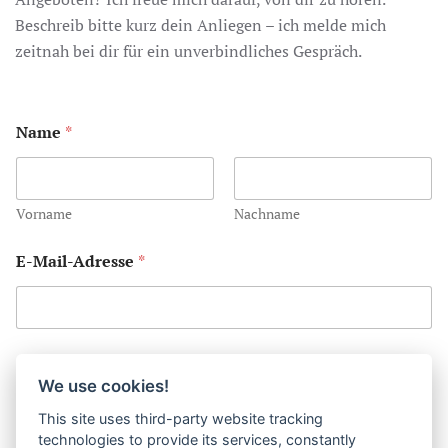
Beschreib bitte kurz dein Anliegen – ich melde mich
zeitnah bei dir für ein unverbindliches Gespräch.
Name
*
Vorname
Nachname
E-Mail-Adresse
*
N
Kommentar oder Nachricht
a
We use cookies!
c
h
This site uses third-party website tracking
r
technologies to provide its services, constantly