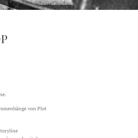
OP
ne.
sammenhänge von Plot
toryline