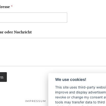
dresse
*
r oder Nachricht
en
We use cookies!
This site uses third-party websi
improve and display advertisemen
revoke or change my consent at 
IMPRESSUM
DATENSCHUTZ
tools may transfer data to third