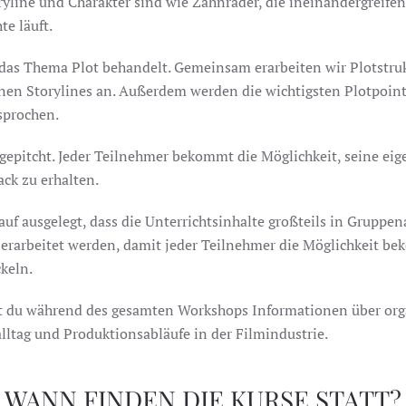
yline und Charakter sind wie Zahnräder, die ineinandergreife
e läuft.
 das Thema Plot behandelt. Gemeinsam erarbeiten wir Plotstr
enen Storylines an. Außerdem werden die wichtigsten Plotpoint
sprochen.
gepitcht. Jeder Teilnehmer bekommt die Möglichkeit, seine eige
ck zu erhalten.
auf ausgelegt, dass die Unterrichtsinhalte großteils in Gruppe
erarbeitet werden, damit jeder Teilnehmer die Möglichkeit be
keln.
du während des gesamten Workshops Informationen über orga
tag und Produktionsabläufe in der Filmindustrie.
WANN FINDEN DIE KURSE STATT?