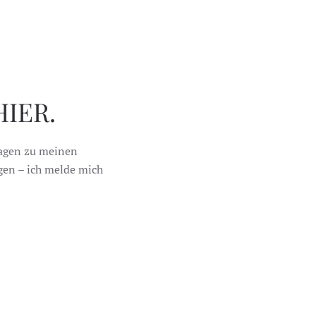
IER.
ragen zu meinen
egen – ich melde mich