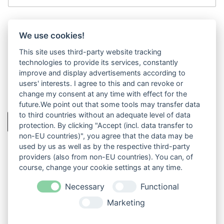
i
l
-
Kommentar oder Nachricht
A
We use cookies!
d
r
This site uses third-party website tracking
e
technologies to provide its services, constantly
s
improve and display advertisements according to
s
users' interests. I agree to this and can revoke or
e
change my consent at any time with effect for the
K
future.We point out that some tools may transfer data
o
to third countries without an adequate level of data
m
Absenden
protection. By clicking "Accept (incl. data transfer to
m
e
non-EU countries)", you agree that the data may be
n
used by us as well as by the respective third-party
t
providers (also from non-EU countries). You can, of
a
course, change your cookie settings at any time.
r
K
Necessary
Functional
o
Marketing
m
IMPRESSUM
DATENSCHUTZ
m
e