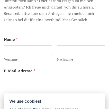
unterstützen kann? Oder hast du Fragen zu meinen
Angeboten? Ich freue mich darauf, von dir zu hören.
Beschreib bitte kurz dein Anliegen – ich melde mich
zeitnah bei dir für ein unverbindliches Gespräch.
E
Name
*
-
M
a
i
l
Vorname
Nachname
-
A
E-Mail-Adresse
*
d
r
e
s
s
e
Kommentar oder Nachricht
K
We use cookies!
o