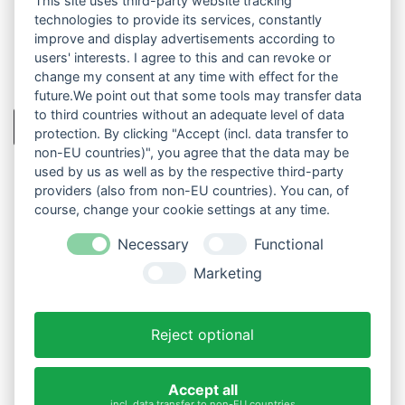
m
This site uses third-party website tracking
m
technologies to provide its services, constantly
e
improve and display advertisements according to
n
users' interests. I agree to this and can revoke or
t
change my consent at any time with effect for the
a
future.We point out that some tools may transfer data
r
to third countries without an adequate level of data
K
Absenden
protection. By clicking "Accept (incl. data transfer to
o
non-EU countries)", you agree that the data may be
m
used by us as well as by the respective third-party
m
e
providers (also from non-EU countries). You can, of
n
course, change your cookie settings at any time.
t
a
Necessary
Functional
r
Marketing
IMPRESSUM
DATENSCHUTZ
Cookie-Einstellungen ändern
Reject optional
Accept all
incl. data transfer to non-EU countries